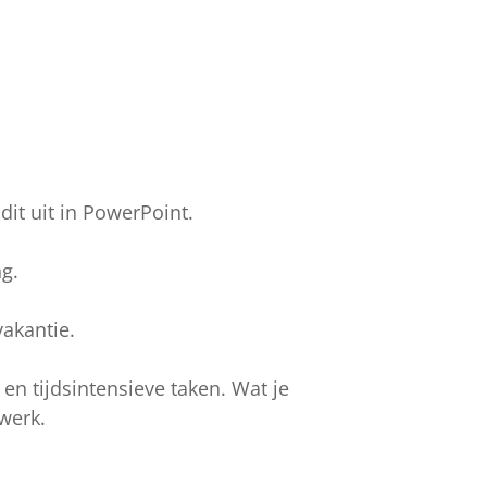
it uit in PowerPoint.
g.
vakantie.
en tijdsintensieve taken. Wat je
werk.