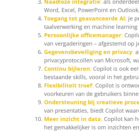
Naadloze integratie
:
als onderdeel
Word, Excel, PowerPoint en Outlook,
Toegang tot geavanceerde AI
: je 
taalverwerking en machine learning
Persoonlijke officemanager
:
Copil
van vergaderingen – afgestemd op je
Gegevensbeveiliging en privacy
:
a
privacyprotocollen van Microsoft, wa
Continu bijleren
:
Copilot is ook ee
bestaande skills, vooral in het gebru
Flexibiliteit troef
:
Copilot is ontwor
voorkeuren van de gebruikers binnen
Ondersteuning bij creatieve proc
van presentaties, biedt Copilot waar
Meer inzicht in data
:
Copilot kan h
het gemakkelijker is om inzichten e