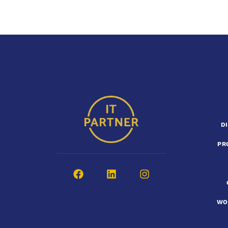
D
PR
WO