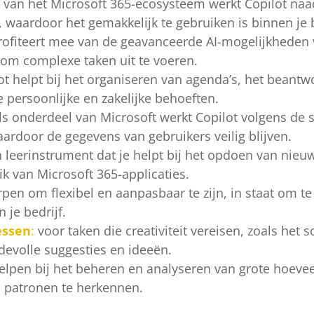
 van het Microsoft 365-ecosysteem werkt Copilot na
 waardoor het gemakkelijk te gebruiken is binnen je
profiteert mee van de geavanceerde AI-mogelijkheden 
 om complexe taken uit te voeren.
ot helpt bij het organiseren van agenda’s, het beant
 persoonlijke en zakelijke behoeften.
ls onderdeel van Microsoft werkt Copilot volgens de s
ardoor de gegevens van gebruikers veilig blijven.
n leerinstrument dat je helpt bij het opdoen van nie
ik van Microsoft 365-applicaties.
pen om flexibel en aanpasbaar te zijn, in staat om t
 je bedrijf.
essen
:
voor taken die creativiteit vereisen, zoals het 
devolle suggesties en ideeën.
elpen bij het beheren en analyseren van grote hoevee
n patronen te herkennen.