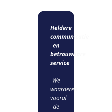
Heldere
communicatie
en
betrouwbare
service
We
waarderen
vooral
de