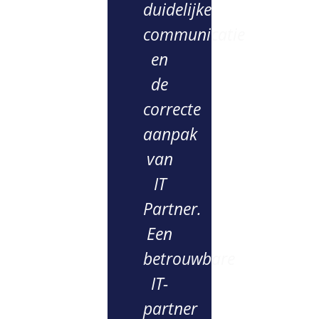
duidelijke
communicatie
en
de
correcte
aanpak
van
IT
Partner.
Een
betrouwbare
IT-
partner