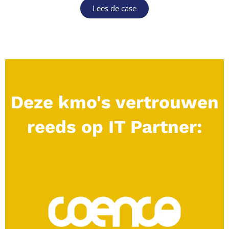
Lees de case
Deze kmo's vertrouwen
reeds op IT Partner: