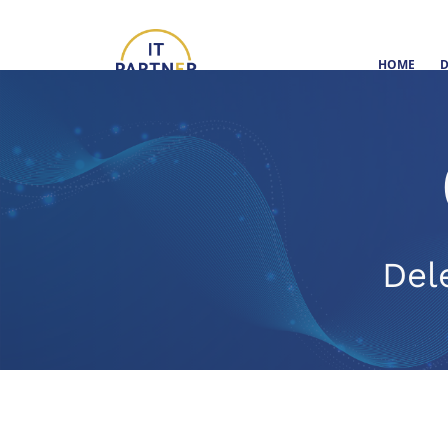
HOME
D
Del