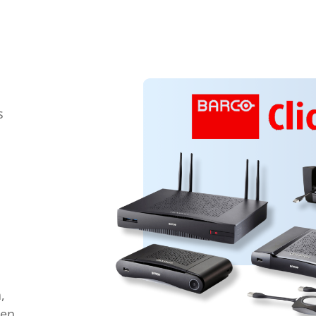
s
,
den