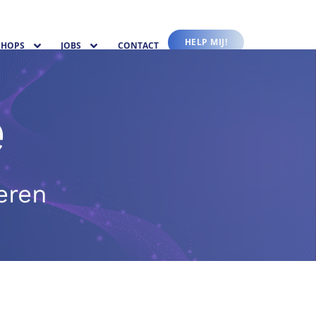
HELP MIJ!
HOPS
JOBS
CONTACT
e
eren