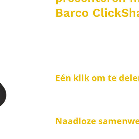
Barco ClickSh
ClickShare maakt het delen van
toegankelijk voor iedereen. Me
fysieke ClickShare-button en ee
verbind je jouw apparaat in en
scherm.
Eén klik om te dele
Geen kabels, geen adapters – 
presenteren. Met de intuïtieve i
aan de slag, zonder technische k
Naadloze samenwe
Deel presentaties, brainstormi