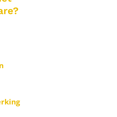
are?
 inhoud eenvoudig, snel en
t een combinatie van een
n draadloze ontvanger
kele seconden met het
n
gewoon verbinden en
nterface kan iedereen direct
ennis of installatie.
rking
deeën of documenten vanaf