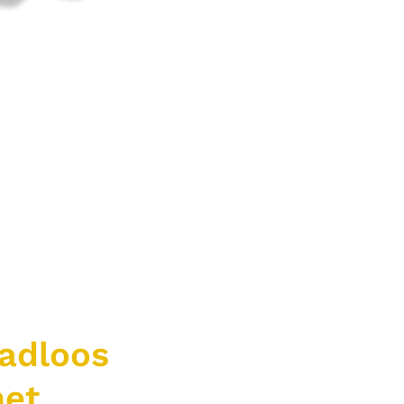
adloos
met