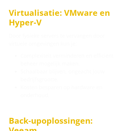
Virtualisatie: VMware en
Hyper-V
Door fysieke servers te vervangen door
virtuele omgevingen kun je:
Complexiteit verminderen en efficiënt
beheer mogelijk maken.
Schaalbaar blijven, ongeacht jouw
bedrijfsgrootte.
Kosten besparen op hardware en
onderhoud.
Back-upoplossingen:
Veeam