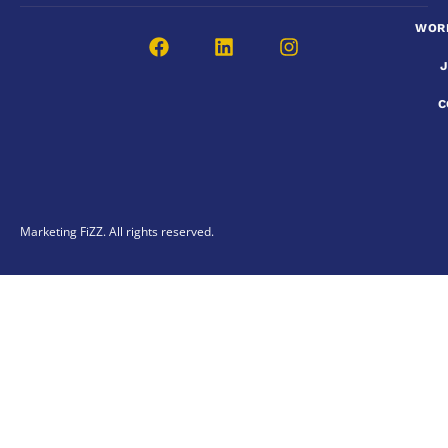
WOR
C
Marketing FiZZ. All rights reserved.