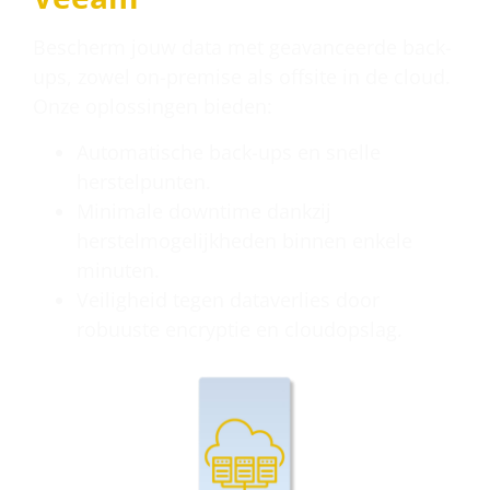
Bescherm jouw data met geavanceerde back-
ups, zowel on-premise als offsite in de cloud.
Onze oplossingen bieden:
Automatische back-ups en snelle
herstelpunten.
Minimale downtime dankzij
herstelmogelijkheden binnen enkele
minuten.
Veiligheid tegen dataverlies door
robuuste encryptie en cloudopslag.