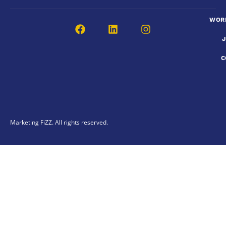
WOR
C
Marketing FiZZ. All rights reserved.