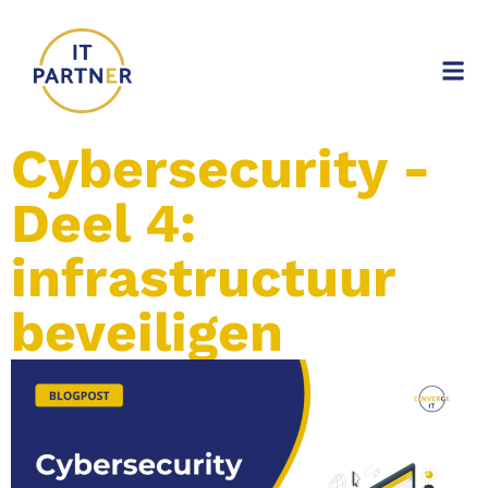
Cybersecurity -
Deel 4:
infrastructuur
beveiligen