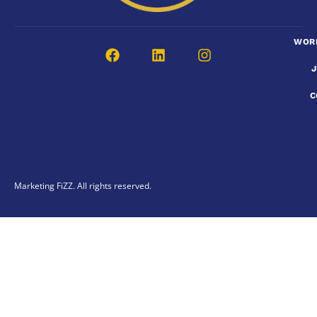
WOR
C
Marketing FiZZ. All rights reserved.