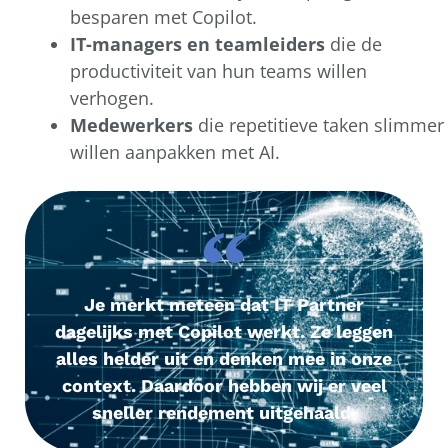
besparen met Copilot.
IT-managers en teamleiders
die de
productiviteit van hun teams willen
verhogen.
Medewerkers
die repetitieve taken slimmer
willen aanpakken met AI.
Je merkt meteen dat IT Partner
dagelijks met Copilot werkt. Ze leggen
alles helder uit en denken mee in onze
context. Daardoor hebben wij er veel
sneller rendement uitgehaald.