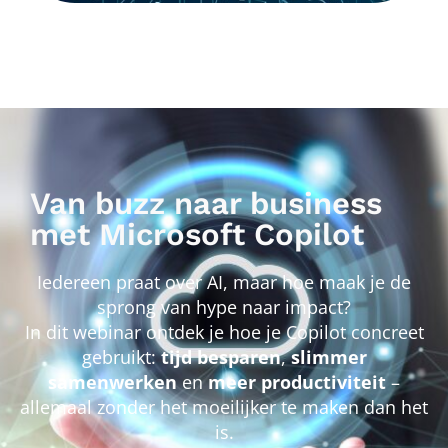
Van buzz naar business
met Microsoft Copilot
Iedereen praat over AI, maar hoe maak je de
sprong van hype naar impact?
In dit webinar ontdek je hoe je Copilot concreet
gebruikt:
tijd besparen
,
slimmer
samenwerken
en
meer productiviteit
–
allemaal zonder het moeilijker te maken dan het
is.