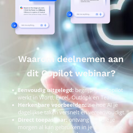
Waarom deelnemen aan
dit Copilot webinar?
Eenvoudig uitgelegd:
begrijp hoe Copilot
werkt in Word, Excel, Outlook en Teams.
Herkenbare voorbeelden:
zie hoe AI je
dagelijkse taken versnelt en vereenvoudigt.
Direct toepasbaar:
ontvang tips die je
morgen al kan gebruiken in je organisatie.